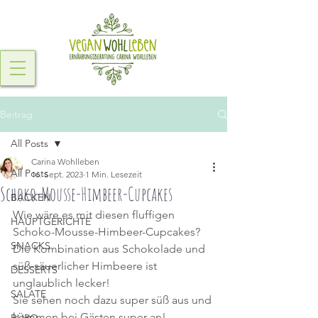
Beitrag
All Posts
Carina Wohlleben
All Posts
16. Sept. 2023
1 Min. Lesezeit
Schoko-Mousse-Himbeer-Cupcakes
BACKEN
Wie wäre es mit diesen fluffigen 
HAUPTGERICHTE
Schoko-Mousse-Himbeer-Cupcakes? 
SNACKS
Die Kombination aus Schokolade und 
süß-säuerlicher Himbeere ist 
DESSERTS
unglaublich lecker!
SALATE
Sie sehen noch dazu super süß aus und 
kommen bei Gästen super an!