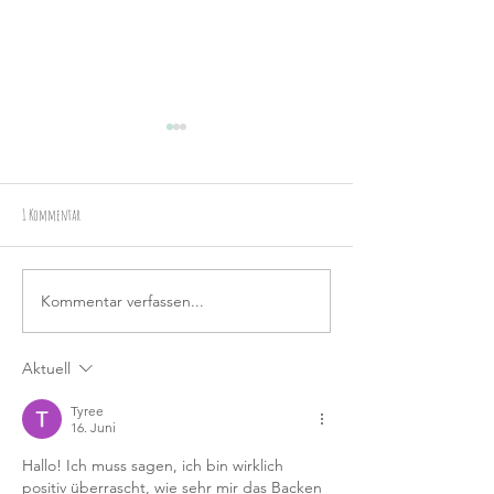
1 Kommentar
Schnelle Erdbeer-Teilchen
Himbeer-Kokos-Torte (no b
Kommentar verfassen...
Aktuell
Tyree
16. Juni
Hallo! Ich muss sagen, ich bin wirklich 
positiv überrascht, wie sehr mir das Backen 