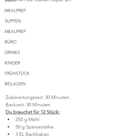
BÜRO
MEALPREP
SUPPEN
MEALPREP
BÜRO
DRINKS
KINDER
FRÜHSTÜCK
BEILAGEN
Zubereitungszeit: 30 Minuten
Backzeit: 30 Minuten
Du brauchst für 12 Stück:
250 g Mehl
50 g Speisestärke
3 EL Backkakao