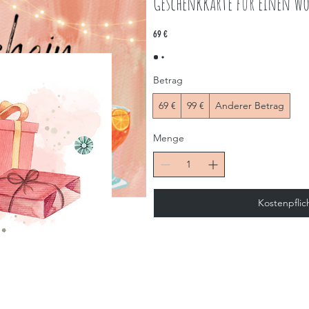
Geschenkkarte für einen Wo
69 €
Betrag
69 €
99 €
Anderer Betrag
Menge
Kostenpflic