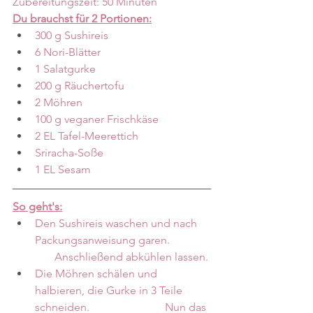
Zubereitungszeit: 50 Minuten
Du brauchst für 2 Portionen:
300 g Sushireis
6 Nori-Blätter
1 Salatgurke
200 g Räuchertofu
2 Möhren
100 g veganer Frischkäse
2 EL Tafel-Meerettich
Sriracha-Soße
1 EL Sesam
So geht's:
Den Sushireis waschen und nach 
Packungsanweisung garen.              
       Anschließend abkühlen lassen.
Die Möhren schälen und 
halbieren, die Gurke in 3 Teile 
schneiden.                           Nun das 