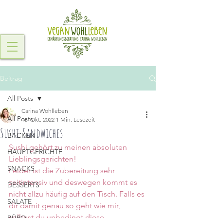
Beitrag
All Posts
Carina Wohlleben
All Posts
16. Okt. 2022
1 Min. Lesezeit
Sushi-Sandwiches
BACKEN
Sushi gehört zu meinen absoluten 
HAUPTGERICHTE
Lieblingsgerichten! 
SNACKS
Leider ist die Zubereitung sehr 
zeitintensiv und deswegen kommt es 
DESSERTS
nicht allzu häufig auf den Tisch. Falls es 
SALATE
dir damit genau so geht wie mir, 
solltest du unbedingt diese 