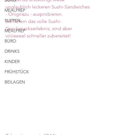
BÜRO
unglaublich leckeren Sushi-Sandwiches 
MEALPREP
- Onigirazu - ausprobieren. 
SUPPEN
Sie liefern das volle Sushi-
Geschmackserlebnis, sind aber 
MEALPREP
viiiiieeeel schneller zubereitet!
BÜRO
DRINKS
KINDER
FRÜHSTÜCK
BEILAGEN