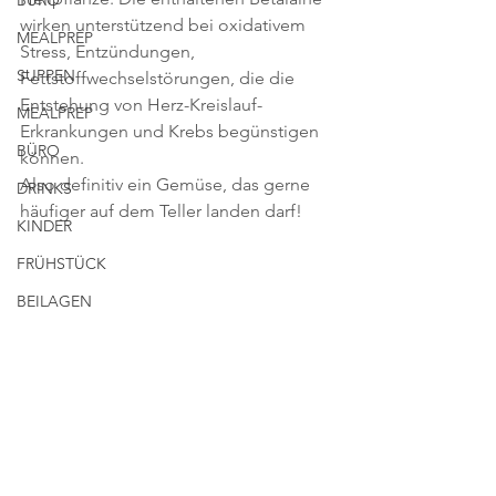
BÜRO
wirken unterstützend bei oxidativem 
MEALPREP
Stress, Entzündungen, 
SUPPEN
Fettstoffwechselstörungen, die die 
Entstehung von Herz-Kreislauf-
MEALPREP
Erkrankungen und Krebs begünstigen 
BÜRO
können. 
Also definitiv ein Gemüse, das gerne 
DRINKS
häufiger auf dem Teller landen darf!
KINDER
FRÜHSTÜCK
BEILAGEN