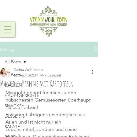
Beitrag
All Posts
Carina Wohlleben
All Posts
16. Sept. 2023
1 Min. Lesezeit
Mangold-Pfanne mit Kartoffeln
BACKEN
Mangold gehört für mich zu den 
HAUPTGERICHTE
hübschesten Gemüsesorten überhaupt 
SNACKS
- diese Farben!
Er stammt übrigens ursprünglich aus 
DESSERTS
Asien und ist nicht nur ein 
SALATE
Lebensmittel, sondern auch eine 
Heilpflanze. Die enthaltenen Betalaine 