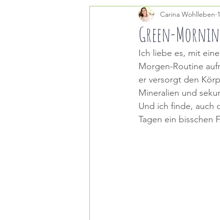
Carina Wohlleben
MEALPREP
SUPPEN
Green-Mornin
Ich liebe es, mit ein
BEILAGEN
Morgen-Routine aufn
er versorgt den Körpe
Mineralien und sekun
Und ich finde, auch o
Tagen ein bisschen F