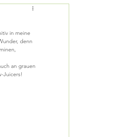
HSTÜCK
itiv in meine 
 Wunder, denn 
aminen, 
 auch an grauen 
w-Juicers!