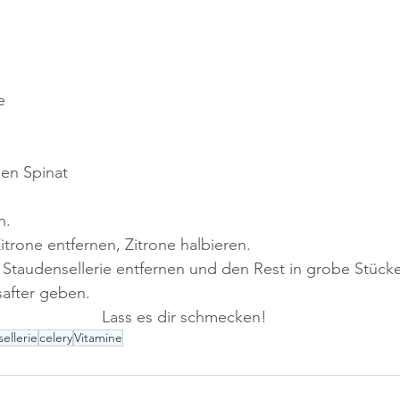
e
hen Spinat
n.
itrone entfernen, Zitrone halbieren.
Staudensellerie entfernen und den Rest in grobe Stück
safter geben.
							Lass es dir schmecken!
ellerie
celery
Vitamine