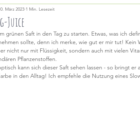
10. März 2023
1 Min. Lesezeit
MEALPREP
BÜRO
DRINKS
KINDER
FRÜ
g-Juice
em grünen Saft in den Tag zu starten. Etwas, was ich defin
ehmen sollte, denn ich merke, wie gut er mir tut! Kein
r nicht nur mit Flüssigkeit, sondern auch mit vielen Vit
dären Pflanzenstoffen.
ptisch kann sich dieser Saft sehen lassen - so bringt er
arbe in den Alltag! Ich empfehle die Nutzung eines Slo