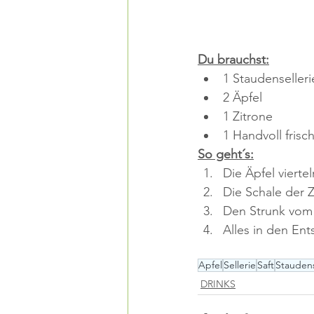
Du brauchst:
1 Staudenselleri
2 Äpfel
1 Zitrone
1 Handvoll frisc
So geht´s:
Die Äpfel viertel
Die Schale der Z
Den Strunk vom 
Alles in den Ent
Apfel
Sellerie
Saft
Staudens
DRINKS