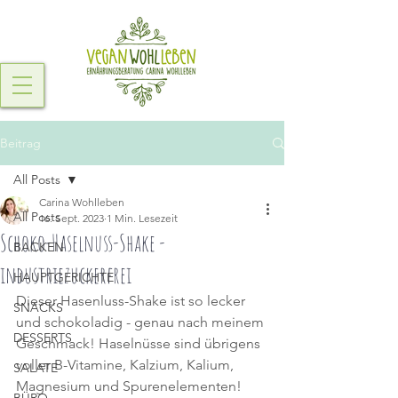
Beitrag
All Posts
Carina Wohlleben
All Posts
16. Sept. 2023
1 Min. Lesezeit
Schoko-Haselnuss-Shake -
BACKEN
industriezuckerfrei
HAUPTGERICHTE
Dieser Hasenluss-Shake ist so lecker 
SNACKS
und schokoladig - genau nach meinem 
DESSERTS
Geschmack! Haselnüsse sind übrigens 
voller B-Vitamine, Kalzium, Kalium, 
SALATE
Magnesium und Spurenelementen! 