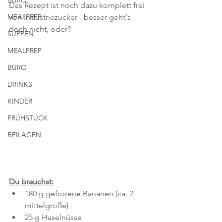
BÜRO
Das Rezept ist noch dazu komplett frei 
MEALPREP
von Industriezucker - besser geht‘s 
doch nicht, oder?
SUPPEN
MEALPREP
BÜRO
DRINKS
KINDER
FRÜHSTÜCK
BEILAGEN
Du brauchst:
180 g gefrorene Bananen (ca. 2 
mittelgroße)
25 g Haselnüsse