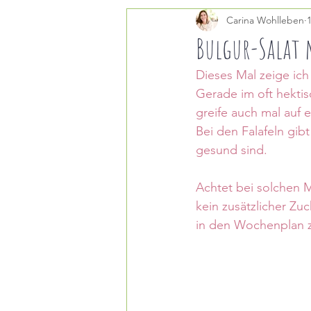
Carina Wohlleben
MEALPREP
SUPPEN
Bulgur-Salat 
Dieses Mal zeige ich
BEILAGEN
Gerade im oft hektis
greife auch mal auf 
Bei den Falafeln gib
gesund sind. 
Achtet bei solchen M
kein zusätzlicher Zu
in den Wochenplan zu