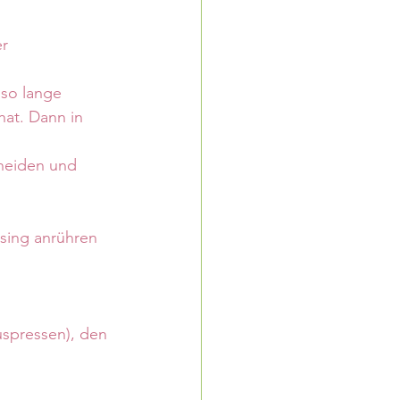
r 
so lange 
hat. Dann in 
hneiden und 
ssing anrühren 
spressen), den 