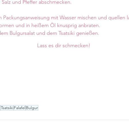
, Salz und Pfeffer abschmecken.
ch Packungsanweisung mit Wasser mischen und quellen l
ormen und in heißem Öl knusprig anbraten.
m Bulgursalat und dem Tsatsiki genießen.
                                                           Lass es dir schmecken!
t
Tsatsiki
Falafel
Bulgur