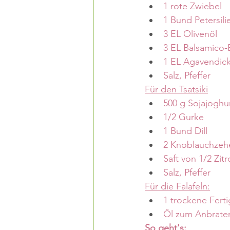
1 rote Zwiebel
1 Bund Petersili
3 EL Olivenöl
3 EL Balsamico-
1 EL Agavendick
Salz, Pfeffer
Für den Tsatsiki
500 g Sojajoghu
1/2 Gurke
1 Bund Dill
2 Knoblauchzeh
Saft von 1/2 Zit
Salz, Pfeffer
Für die Falafeln:
1 trockene Fert
Öl zum Anbrate
So geht's: