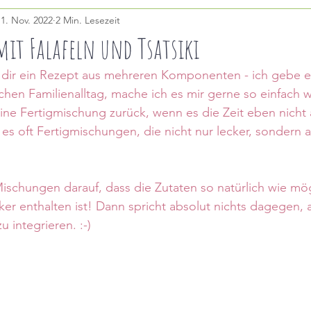
11. Nov. 2022
2 Min. Lesezeit
MEALPREP
BÜRO
DRINKS
KINDER
FRÜ
mit Falafeln und Tsatsiki
 dir ein Rezept aus mehreren Komponenten - ich gebe es
chen Familienalltag, mache ich es mir gerne so einfach 
eine Fertigmischung zurück, wenn es die Zeit eben nicht 
t es oft Fertigmischungen, die nicht nur lecker, sondern 
ischungen darauf, dass die Zutaten so natürlich wie mög
cker enthalten ist! Dann spricht absolut nichts dagegen, 
 integrieren. :-)