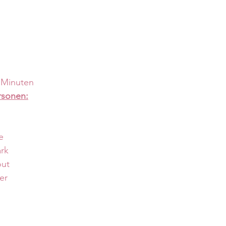
5 Minuten
rsonen:
e
rk
out
er