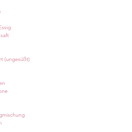
e
Essig
saft
rt (ungesüßt)
en
rone
igmischung
n