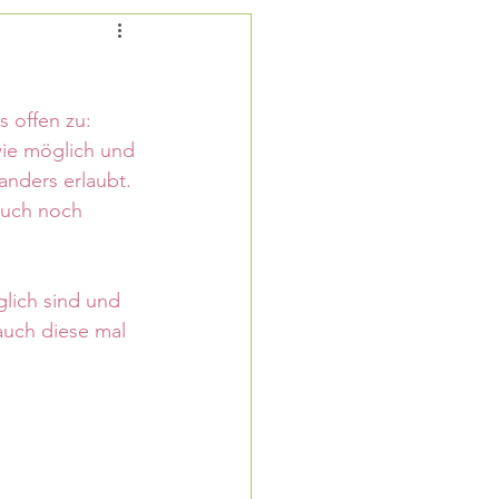
HSTÜCK
 offen zu: 
wie möglich und 
anders erlaubt. 
auch noch 
lich sind und 
auch diese mal 