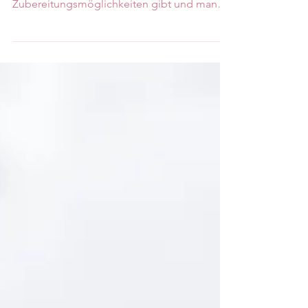
Burger Italian Style
Burger mal anders! Warum ich vegane
Burger liebe? Weil es unendlich viele
Zubereitungsmöglichkeiten gibt und man
nicht auf zwei Sorten...