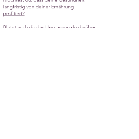
langfristig von deiner Ernährung
profitiert?
Blutet auch dir das Herz, wenn du darüber
nachdenkst, welches Leid wir den Tieren
zufügen?
Das erwartet dich:
6 Wochen
7 Live-Calls
6 Wochenpläne inkl. Rezepte
22 umfassende Online-Lektionen
Skripte zu allen Lektionen
zahlreiche Worksheets
Checklisten
Motivierende Community