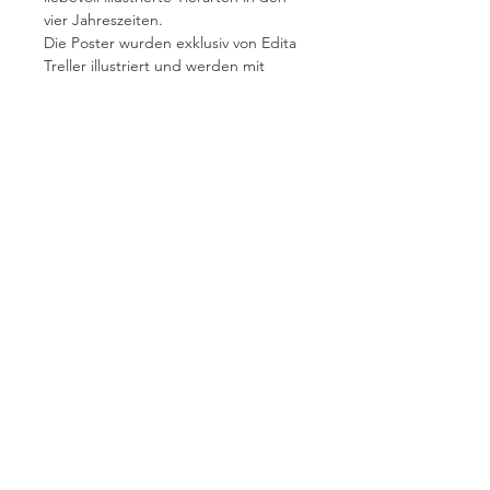
vier Jahreszeiten.
Die Poster wurden exklusiv von Edita 
Treller illustriert und werden mit 
veganen pflanzenbasierten Farben 
auf 100 % Recycling-Papier gedruckt.
Pro Poster-Bundle spenden wir 8,00 € 
an den Lebenshof "Hofzeit Projekt" 
in der Eifel.
Die Poster kommen wahlweise im 
DIN-A4- oder DIN-A3-Format 
ohne 
Rahmen
 zu dir nach Hause.