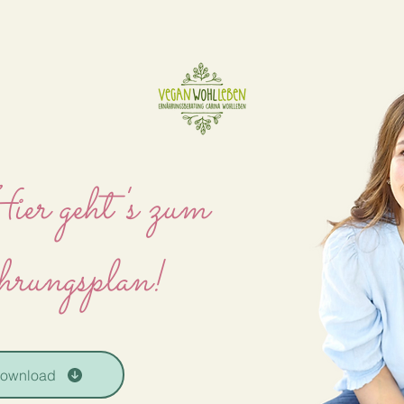
er geht's zum
rungsplan!
ownload