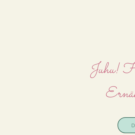
Juhu! Hi
Ernäh
D