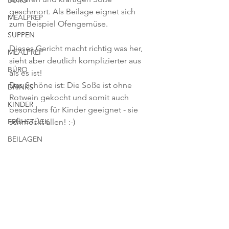
BÜRO
geschmort. Als Beilage eignet sich 
MEALPREP
zum Beispiel Ofengemüse. 
SUPPEN
Dieses Gericht macht richtig was her, 
MEALPREP
sieht aber deutlich komplizierter aus 
BÜRO
als es ist!
Das Schöne ist: Die Soße ist ohne 
DRINKS
Rotwein gekocht und somit auch 
KINDER
besonders für Kinder geeignet - sie 
FRÜHSTÜCK
schmeckt allen! :-)
BEILAGEN