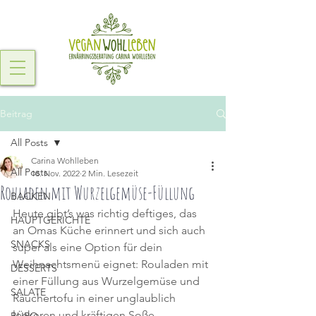
Beitrag
All Posts
Carina Wohlleben
All Posts
18. Nov. 2022
2 Min. Lesezeit
Rouladen mit Wurzelgemüse-Füllung
BACKEN
Heute gibt’s was richtig deftiges, das 
HAUPTGERICHTE
an Omas Küche erinnert und sich auch 
SNACKS
super als eine Option für dein 
Weihnachtsmenü eignet: Rouladen mit 
DESSERTS
einer Füllung aus Wurzelgemüse und 
SALATE
Räuchertofu in einer unglaublich 
leckeren und kräftigen Soße 