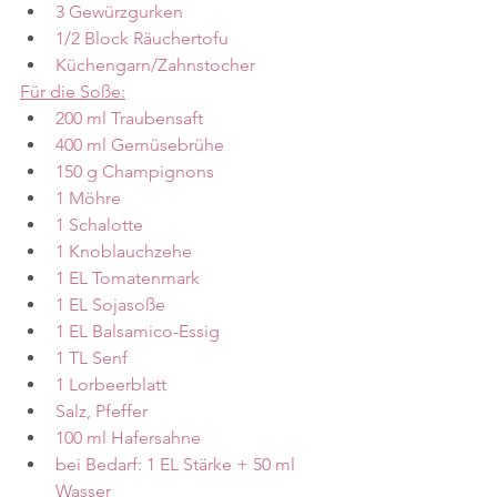
3 Gewürzgurken
1/2 Block Räuchertofu
Küchengarn/Zahnstocher
Für die Soße:
200 ml Traubensaft
400 ml Gemüsebrühe
150 g Champignons
1 Möhre
1 Schalotte
1 Knoblauchzehe
1 EL Tomatenmark
1 EL Sojasoße
1 EL Balsamico-Essig
1 TL Senf
1 Lorbeerblatt
Salz, Pfeffer
100 ml Hafersahne
bei Bedarf: 1 EL Stärke + 50 ml 
Wasser